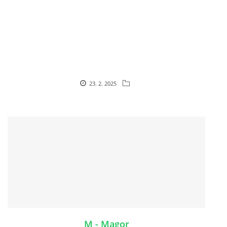
HISTORIE JACK RUSSELL TERIERA
NAŠI PSI / OUR DOGS
ODCHOVY / LITTERS
23. 2. 2025
KONTAKT
ARCHIV NOVINEK
M - Magor