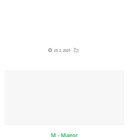
HISTORIE JACK RUSSELL TERIERA
NAŠI PSI / OUR DOGS
ODCHOVY / LITTERS
23. 2. 2025
KONTAKT
ARCHIV NOVINEK
M - Magor