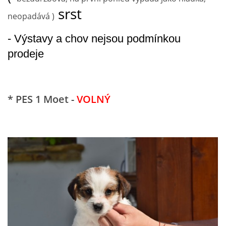
srst
neopadává )
- Výstavy a chov nejsou podmínkou
prodeje
* PES 1 Moet -
VOLNÝ