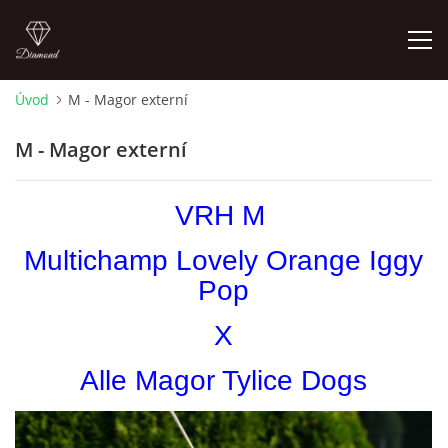
Úvod
M - Magor externí
ÚVOD
M - Magor externí
NOVINKY 2026
VRH M
ŠTĚŇÁTKA NA PODEJ! / PUPPIES FOR SALE !
Multichamp Lovely Orange Iggy
Pop
OTÁZKY A ODPOVĚDI
X
ADMIKO KENNEL
Alle Magor Tylice Dogs
JRT ADMIKO+LOV/ JRT ADMIKO + HUNTING