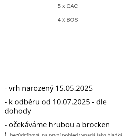
5 x CAC
4 x BOS
- vrh narozený 15.05.2025
- k odběru od 10.07.2025 - dle
dohody
- očekáváme hrubou a brocken
(
bezúdržbová, na první pohled vypadá jako hladká,