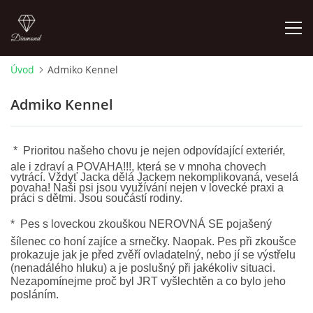
Úvod
Admiko Kennel
ÚVOD
Admiko Kennel
NOVINKY 2026
*
Prioritou našeho chovu je nejen odpovídající exteriér,
ale i zdraví a POVAHA!!!, která se v mnoha chovech
ŠTĚŇÁTKA NA PODEJ! / PUPPIES FOR SALE !
vytrácí. Vždyť Jacka dělá Jackem nekomplikovaná, veselá
povaha! Naši psi jsou využívání nejen v lovecké praxi a
práci s dětmi. Jsou součástí rodiny.
OTÁZKY A ODPOVĚDI
*
P
es s loveckou zkouškou NEROVNÁ SE pojašený
šílenec co honí zajíce a srnečky. Naopak. Pes při zkoušce
ADMIKO KENNEL
prokazuje jak je před zvěří ovladatelný, nebo jí se výstřelu
(nenadálého hluku) a je poslušný při jakékoliv situaci.
Nezapomínejme proč byl JRT vyšlechtěn a co bylo jeho
posláním.
JRT ADMIKO+LOV/ JRT ADMIKO + HUNTING