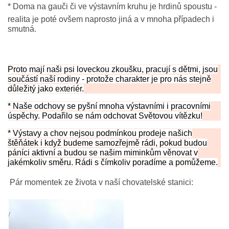
*
Doma na gauči či ve výstavním kruhu je hrdinů spoustu -
realita je poté ovšem naprosto jiná a v mnoha případech i
HISTORIE JACK RUSSELL TERIERA
smutná.
NAŠI PSI / OUR DOGS
Proto mají naši psi loveckou zkoušku, pracují s dětmi, jsou
součástí naší rodiny - protože charakter je pro nás stejně
ODCHOVY / LITTERS
důležitý jako exteriér.
* Naše odchovy se pyšní mnoha výstavními i pracovními
KONTAKT
úspěchy. Podařilo se nám odchovat Světovou vítězku!
* Výstavy a chov nejsou podmínkou prodeje našich
štěňátek i když budeme samozřejmě rádi, pokud budou
ARCHIV NOVINEK
páníci aktivní a budou se našim miminkům věnovat v
jakémkoliv směru. Rádi s čímkoliv poradíme a pomůžeme.
Pár momentek ze života v naší chovatelské stanici: