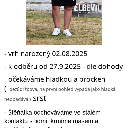
- vrh narozený 02.08.2025
- k odběru od 27.9.2025 - dle dohody
- očekáváme hladkou a brocken
(
bezúdržbová, na první pohled vypadá jako hladká,
srst
neopadává )
-
Š
těňátka odchováváme ve stálém
kontaktu s lidmi, krmíme masem a