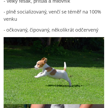
- velký fešák, přítula a milovník
- plně socializovaný, venčí se téměř na 100%
venku
- očkovaný, čipovaný, několikrát odčervený