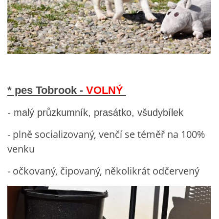
* pes Tobrook -
VOLNÝ
- malý průzkumník, prasátko, všudybílek
- plně socializovaný, venčí se téměř na 100%
venku
- očkovaný, čipovaný, několikrát odčervený