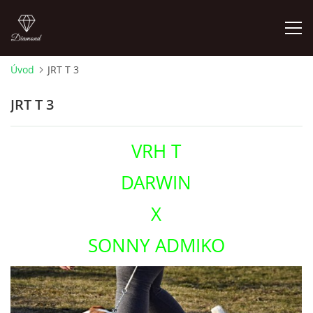
Úvod
JRT T 3
ÚVOD
JRT T 3
NOVINKY 2026
VRH T
ŠTĚŇÁTKA NA PODEJ! / PUPPIES FOR SALE !
DARWIN
X
OTÁZKY A ODPOVĚDI
SONNY ADMIKO
ADMIKO KENNEL
JRT ADMIKO+LOV/ JRT ADMIKO + HUNTING