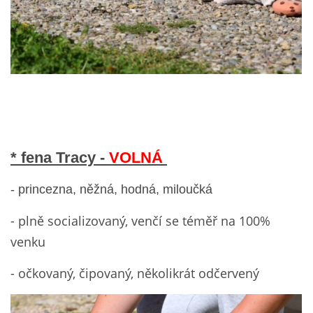
* fena Tracy -
VOLNÁ
- princezna, něžná, hodná, miloučká
- plně socializovaný, venčí se téměř na 100%
venku
- očkovaný, čipovaný, několikrát odčervený