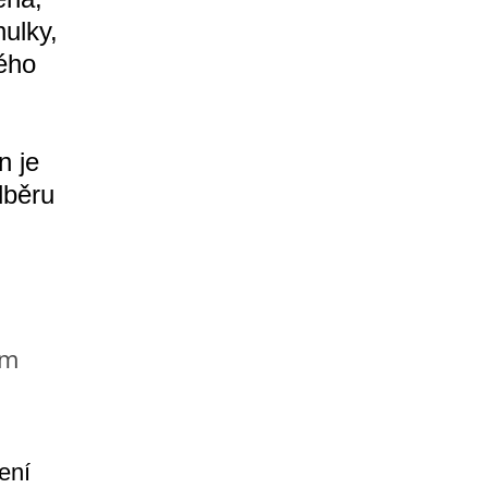
ulky,
ého
n je
dběru
em
ení