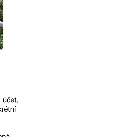
 účet.
rétní
ená,