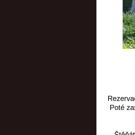
Rezervac
Poté za
Štěňát