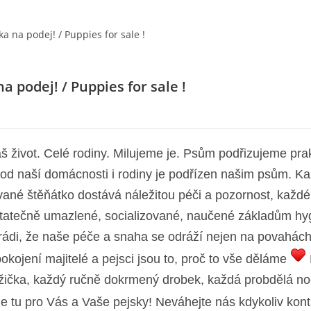
ka na podej! / Puppies for sale !
a podej! / Puppies for sale !
áš život. Celé rodiny. Milujeme je. Psům podřizujeme pra
hod naší domácnosti i rodiny je podřízen našim psům. K
ané štěňátko dostává náležitou péči a pozornost, každé
tatečně umazlené, socializované, naučené základům hy
rádi, že naše péče a snaha se odráží nejen na povahách
kojení majitelé a pejsci jsou to, proč to vše děláme
užička, každý ručně dokrmený drobek, každá probdělá no
 tu pro Vás a Vaše pejsky! Neváhejte nás kdykoliv kont