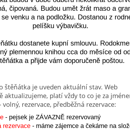
á, čipovaná. Budou umět žrát maso a gran
t se venku a na podložku. Dostanou z rodn
pelíšku výbavičku.
ěňátku dostanete kupní smlouvu. Rodokme
ený plemennou knihou cca do měsíce od o
těňátka a přijde vám doporučeně poštou.
 štěňátka je uveden aktuální stav. Web
ě aktualizujeme, platí vždy to co je za jmén
- volný, rezervace, předběžná rezervace:
ce
- pejsek je ZÁVAZNĚ rezervovaný
 rezervace
- máme zájemce a čekáme na slož