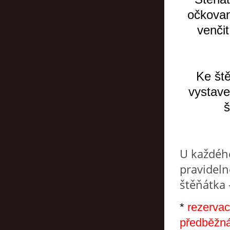
očkovan
venči
Ke št
vystav
š
U každého
pravideln
štěňátka 
*
rezerva
předběžná