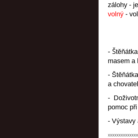
zálohy - j
volný
- vo
-
Š
těňátka
masem a k
- Štěňátk
a chovate
- Doživotn
pomoc při
- Výstavy
xxxxxxxxxxxxxx