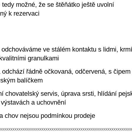
e tedy možné, že se štěňátko ještě uvolní
lný k rezervaci
 odchováváme ve stálém kontaktu s lidmi, kr
valitními granulkami
a odchází řádně očkovaná, odčervená, s čipem
lským balíčkem
í chovatelský servis, úprava srsti, hlídání pejs
 výstavách a uchovnění
 a chov nejsou podmínkou prodeje
xxxxxxxxxxxxxxxxxxxxxxxxxxxxxxxxxxxxxxxxxxxxxxxxxxxxxxxxxxxxxxxx