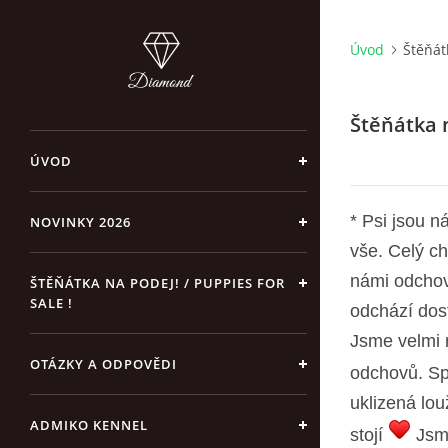
Úvod
Štěňát
Štěňátka n
ÚVOD
* Psi jsou n
NOVINKY 2026
vše. Celý c
námi odchov
ŠTĚŇÁTKA NA PODEJ! / PUPPIES FOR
SALE !
odchází dos
Jsme velmi 
OTÁZKY A ODPOVĚDI
odchovů. Spo
uklizená lo
ADMIKO KENNEL
stojí
Jsme