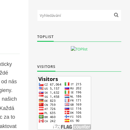
TOPLIST
kticky
VISITORS
aždé
 od nás
gieny.
 našich
Každá
c za to
aktovat