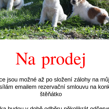
Na prodej
e jsou možné až po složení zálohy na můj
sílám emailem rezervační smlouvu na konk
štěňátko
ka budou v době odběru několikrát odčerv