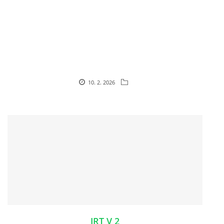
HISTORIE JACK RUSSELL TERIERA
NAŠI PSI / OUR DOGS
ODCHOVY / LITTERS
10. 2. 2026
KONTAKT
ARCHIV NOVINEK
JRT V 2