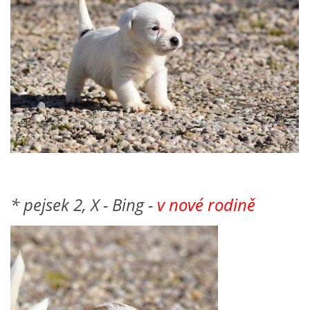
* pejsek 2, X - Bing -
v nové rodině