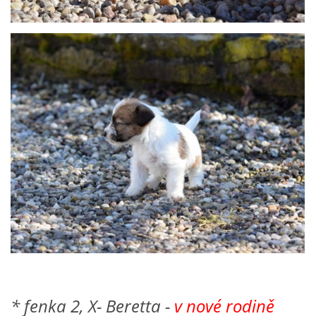
* fenka 2, X- Beretta -
v nové rodině