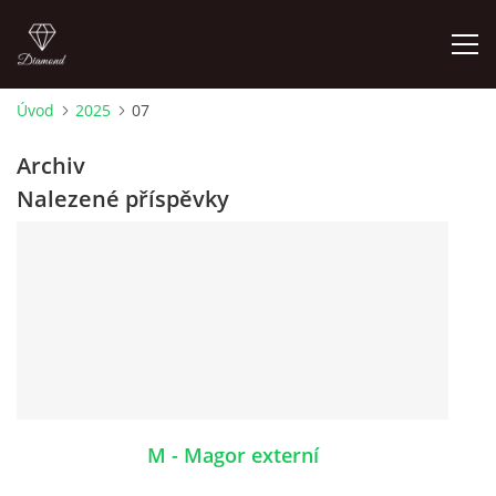
Úvod
2025
07
ÚVOD
Archiv
Nalezené příspěvky
NOVINKY 2026
ŠTĚŇÁTKA NA PODEJ! / PUPPIES FOR SALE !
OTÁZKY A ODPOVĚDI
ADMIKO KENNEL
M - Magor externí
JRT ADMIKO+LOV/ JRT ADMIKO + HUNTING