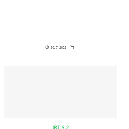
HISTORIE JACK RUSSELL TERIERA
NAŠI PSI / OUR DOGS
ODCHOVY / LITTERS
30. 7. 2025
KONTAKT
ARCHIV NOVINEK
JRT S 2