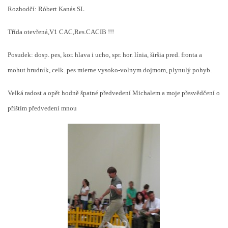
Rozhodčí: Róbert Kanás SL
Třída otevřená,V1 CAC,Res.CACIB !!!
Posudek: dosp. pes, kor. hlava i ucho, spr. hor. línia, širšia pred. fronta a
mohut hrudník, celk. pes mierne vysoko-volnym dojmom, plynulý pohyb.
Velká radost a opět hodně špatné předvedení Michalem a moje přesvědčení o
příštím předvedení mnou