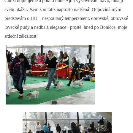
Chůzi dopilujeme a pokud bude Ajdu vystavování bavit, ráda ji
světu ukážu. Jsem z ní totiž naprosto nadšená! Odpovídá mým
představám o JRT - nespoutaný temperament, obrovské, obrovské
lovecké pudy a nedbalá elegance - prostě, hned po Boničce, moje
srdeční záležitost!