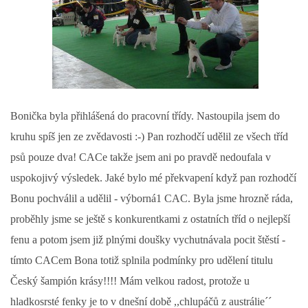
Bonička byla přihlášená do pracovní třídy. Nastoupila jsem do
kruhu spíš jen ze zvědavosti :-) Pan rozhodčí udělil ze všech tříd
psů pouze dva! CACe takže jsem ani po pravdě nedoufala v
uspokojivý výsledek. Jaké bylo mé překvapení když pan rozhodčí
Bonu pochválil a udělil - výborná1 CAC. Byla jsme hrozně ráda,
proběhly jsme se ještě s konkurentkami z ostatních tříd o nejlepší
fenu a potom jsem již plnými doušky vychutnávala pocit štěstí -
tímto CACem Bona totiž splnila podmínky pro udělení titulu
Český šampión krásy!!!! Mám velkou radost, protože u
hladkosrsté fenky je to v dnešní době ,,chlupáčů z austrálie´´