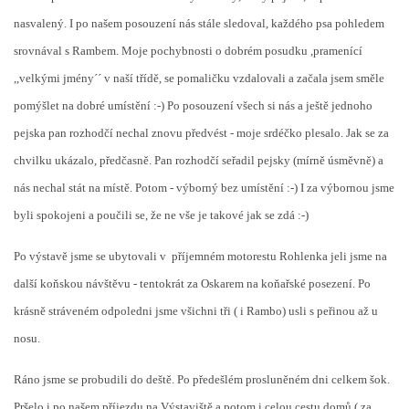
nasvalený. I po našem posouzení nás stále sledoval, každého psa pohledem
srovnával s Rambem. Moje pochybnosti o dobrém posudku ,pramenící
,,velkými jmény´´ v naší třídě, se pomaličku vzdalovali a začala jsem směle
pomýšlet na dobré umístění :-) Po posouzení všech si nás a ještě jednoho
pejska pan rozhodčí nechal znovu předvést - moje srdéčko plesalo. Jak se za
chvilku ukázalo, předčasně. Pan rozhodčí seřadil pejsky (mírně úsměvně) a
nás nechal stát na místě. Potom - výborný bez umístění :-) I za výbornou jsme
byli spokojeni a poučili se, že ne vše je takové jak se zdá :-)
Po výstavě jsme se ubytovali v příjemném motorestu Rohlenka jeli jsme na
další koňskou návštěvu - tentokrát za Oskarem na koňařské posezení. Po
krásně stráveném odpoledni jsme všichni tři ( i Rambo) usli s peřinou až u
nosu.
Ráno jsme se probudili do deště. Po předešlém prosluněném dni celkem šok.
Pršelo i po našem příjezdu na Výstaviště a potom i celou cestu domů ( za