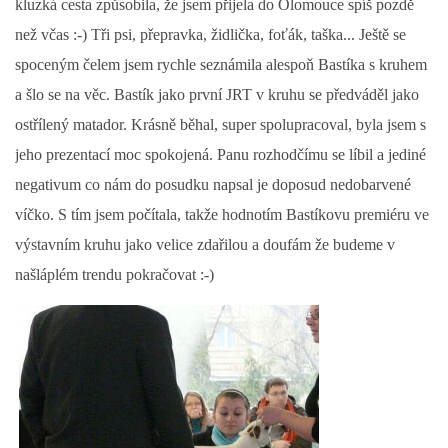
kluzká cesta způsobila, že jsem přijela do Olomouce spíš pozdě
než včas :-) Tři psi, přepravka, židlička, foťák, taška... Ještě se
spoceným čelem jsem rychle seznámila alespoň Bastíka s kruhem
a šlo se na věc. Bastík jako první JRT v kruhu se předváděl jako
ostřílený matador. Krásně běhal, super spolupracoval, byla jsem s
jeho prezentací moc spokojená. Panu rozhodčímu se líbil a jediné
negativum co nám do posudku napsal je doposud nedobarvené
víčko. S tím jsem počítala, takže hodnotím Bastíkovu premiéru ve
výstavním kruhu jako velice zdařilou a doufám že budeme v
našláplém trendu pokračovat :-)