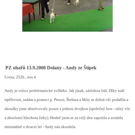
PZ ohařů 13.9.2008 Dolany - Andy ze Štípek
I.cena, 252b., nos 4
Andy je velice problematické zvířátko. Jak jinak, zásluhou lidí. Díky naší
trpělivosti, radám a pomoci p. Prouzi, Štefana a Míry se dobrá věc podařila a
zkoušky jsme absolvovaly pouze s jednou dvojkou (společný hon - silný
vítr
a absolutní hluchota čuby). Hodně jsem se za celý den zapotila a zestárla
minimálně o dvacet let - Andy nás zkoušela.