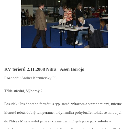
KV teriérů 2.11.2008 Nitra - Asen Borojo
Rozhodčí: Andres Kazmiersky PL
Třída střední, Výborný 2
Posudek: Pes dobrého formátu s typ. samč. výrazom a s proporciami, mierne
klenuté rebrá, dobrý temperament, dynamika pohybu.Tentokrát se mnou jel
do Nitry i Míra a výlet jsme si krásně užili. Přijeli jsme již v sobotu v