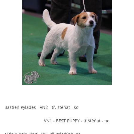
Bastien Pylades - VN2 - tř. štěňat - so
VN1 - BEST PUPPY - tř.štěňat - ne