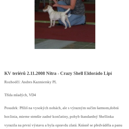
KV teriérů 2.11.2008 Nitra - Crazy Shell Eldorádo Lipí
Rozhodčí: Andres Kazmiersky PL
Třída mladých, VD4
Posudek: Příliš na vysokých nohách, ale s výrazným sučím šarmom,dobrá
hor.linia, mierne strmšie zadné končatiny, pohyb štandardný Shellinka
vyrazila na první výstavu a byla opravdu zlatá. Krásně se předváděla a panu