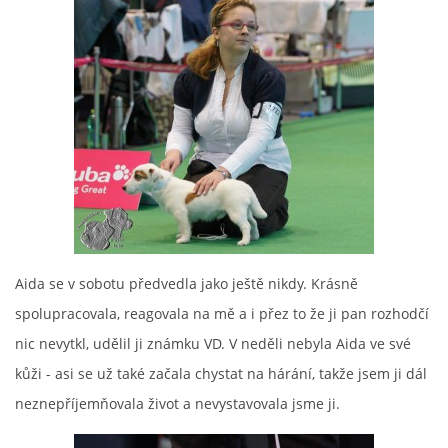
© 2026 eStránky.cz
Aida se v sobotu předvedla jako ještě nikdy. Krásně
spolupracovala, reagovala na mě a i přez to že ji pan rozhodčí
nic nevytkl, udělil ji známku VD. V neděli nebyla Aida ve své
kůži - asi se už také začala chystat na hárání, takže jsem ji dál
neznepříjemňovala život a nevystavovala jsme ji.