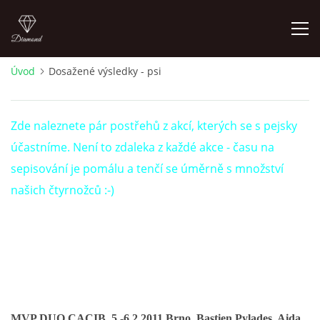
Úvod
Dosažené výsledky - psi
ÚVOD
Zde naleznete pár postřehů z akcí, kterých se s pejsky
NOVINKY 2026
účastníme. Není to zdaleka z každé akce - času na
sepisování je pomálu a tenčí se úměrně s množství
ŠTĚŇÁTKA NA PODEJ! / PUPPIES FOR SALE !
našich čtyrnožců :-)
OTÁZKY A ODPOVĚDI
ADMIKO KENNEL
JRT ADMIKO+LOV/ JRT ADMIKO + HUNTING
MVP DUO CACIB, 5.-6.2.2011 Brno, Bastien Pylades, Aida