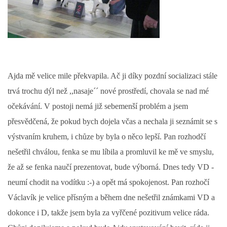
Ajda mě velice mile překvapila. Ač ji díky pozdní socializaci stále
trvá trochu dýl než ,,nasaje´´ nové prostředí, chovala se nad mé
očekávání. V postoji nemá již sebemenší problém a jsem
přesvědčená, že pokud bych dojela včas a nechala ji seznámit se s
výstvaním kruhem, i chůze by byla o něco lepší. Pan rozhodčí
nešetřil chválou, fenka se mu líbila a promluvil ke mě ve smyslu,
že až se fenka naučí prezentovat, bude výborná. Dnes tedy VD -
neumí chodit na vodítku :-) a opět má spokojenost. Pan rozhočí
Václavík je velice přísným a během dne nešetřil známkami VD a
dokonce i D, takže jsem byla za vyřčené pozitivum velice ráda.