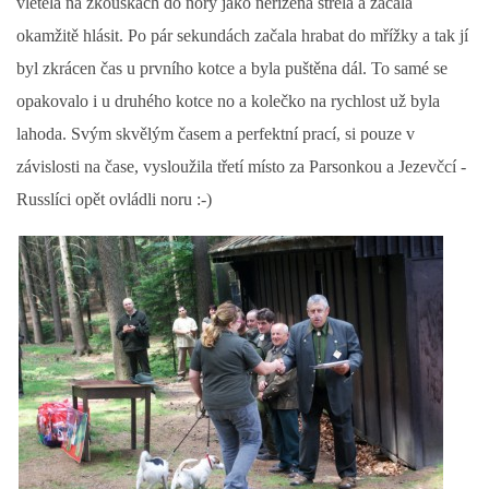
vletěla na zkouškách do nory jako neřízená střela a začala
okamžitě hlásit. Po pár sekundách začala hrabat do mřížky a tak jí
byl zkrácen čas u prvního kotce a byla puštěna dál. To samé se
opakovalo i u druhého kotce no a kolečko na rychlost už byla
lahoda. Svým skvělým časem a perfektní prací, si pouze v
závislosti na čase, vysloužila třetí místo za Parsonkou a Jezevčcí -
Russlíci opět ovládli noru :-)