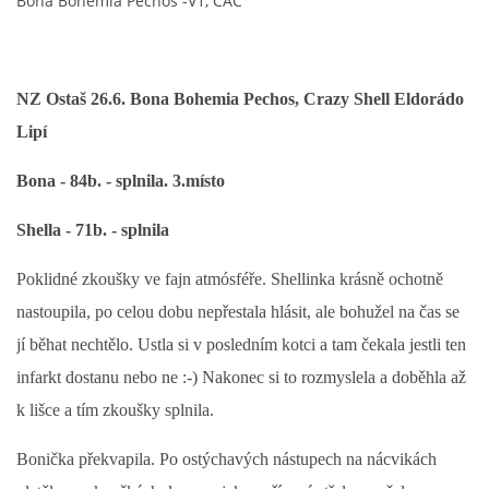
Bona Bohemia Pechos -V1, CAC
NZ Ostaš 26.6. Bona Bohemia Pechos, Crazy Shell Eldorádo
Lipí
Bona - 84b. - splnila. 3.místo
Shella - 71b. - splnila
Poklidné zkoušky ve fajn atmósféře. Shellinka krásně ochotně
nastoupila, po celou dobu nepřestala hlásit, ale bohužel na čas se
jí běhat nechtělo. Ustla si v posledním kotci a tam čekala jestli ten
infarkt dostanu nebo ne :-) Nakonec si to rozmyslela a doběhla až
k lišce a tím zkoušky splnila.
Bonička překvapila. Po ostýchavých nástupech na nácvikách