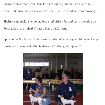
rozhodčímu se moc líbila. Sám ke mě v kruhu promluvil a velice Shelli
chválil. Bohužel musel spravedlivě udělit VD - asi budeme řezat nožičky :-)
Shelinka mi udělala velkou radost a její příští výstavní cesty povedou do
Polska, kde jsou nohatější Jaci běžnou záležitostí.
Společně se Shellinkou byla v kruhu další odchovankyně Eldoráda - Dapper
Lassie, které se moc dařilo - tentokrát V2. Moc gratulujeme!!!