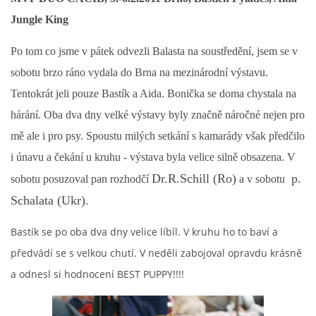
Jungle King
HISTORIE JACK RUSSELL TERIERA
Po tom co jsme v pátek odvezli Balasta na soustředění, jsem se v
NAŠI PSI / OUR DOGS
sobotu brzo ráno vydala do Brna na mezinárodní výstavu.
Tentokrát jeli pouze Bastík a Aida. Bonička se doma chystala na
ODCHOVY / LITTERS
hárání. Oba dva dny velké výstavy byly značně náročné nejen pro
mě ale i pro psy. Spoustu milých setkání s kamarády však předčilo
KONTAKT
i únavu a čekání u kruhu - výstava byla velice silně obsazena. V
Dr.R.Schill (Ro)
p.
sobotu posuzoval pan rozhodčí
a v sobotu
ARCHIV NOVINEK
Schalata (Ukr).
Bastík se po oba dva dny velice líbíl. V kruhu ho to baví a
předvádí se s velkou chutí. V neděli zabojoval opravdu krásně
a odnesl si hodnocení BEST PUPPY!!!!