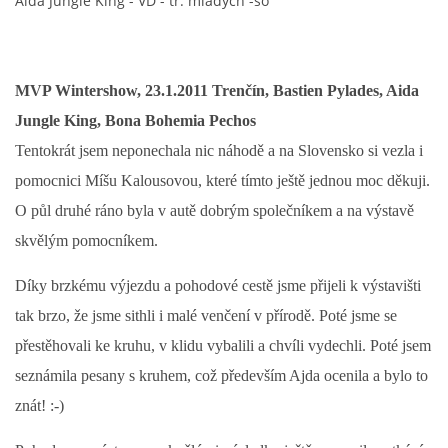
Aida Jungle King - VD - tř. mladých -so
MVP Wintershow, 23.1.2011 Trenčín, Bastien Pylades, Aida
Jungle King, Bona Bohemia Pechos
Tentokrát jsem neponechala nic náhodě a na Slovensko si vezla i
pomocnici Míšu Kalousovou, které tímto ještě jednou moc děkuji.
O půl druhé ráno byla v autě dobrým společníkem a na výstavě
skvělým pomocníkem.
Díky brzkému výjezdu a pohodové cestě jsme přijeli k výstavišti
tak brzo, že jsme sithli i malé venčení v přírodě. Poté jsme se
přestěhovali ke kruhu, v klidu vybalili a chvíli vydechli. Poté jsem
seznámila pesany s kruhem, což především Ajda ocenila a bylo to
znát! :-)