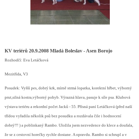
KV teriérů 20.9.2008 Mladá Boleslav - Asen Borojo
Rozhodčí: Eva Letáčková
Mezitřída, V3
Posudek: Vyšší pes, dobrý krk, mírně strmá lopatka, korektní hřbet, výborný
prut,silná kostra,výborný pohyb. Výrazná hlava, pasuje k síle psa. Klubová
výstava teriéru a rekordní počet Jacků - 55. Přísná paní Letáčková (před naší
třídou vyřadila několik psů bez posudku a rozdávala čile i hodnocení
dobrý!!! ) a poblinkaný Rambo. Uložila jsem nezvedence do klece a doufala,
že se z cestovní horečky rychle dostane. A opravdu. Rambo si schrupl a v