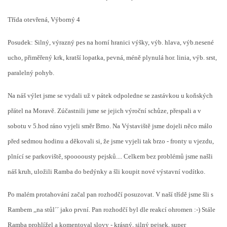
Třída otevřená, Výborný 4
Posudek: Silný, výrazný pes na horní hranici výšky, výb. hlava, výb.nesené
ucho, přiměřený krk, kratší lopatka, pevná, méně plynulá hor. linia, výb. srst,
paralelný pohyb.
Na náš výlet jsme se vydali už v pátek odpoledne se zastávkou u koňských
přátel na Moravě. Zúčastnili jsme se jejich výroční schůze, přespali a v
sobotu v 5.hod ráno vyjeli směr Brno. Na Výstaviště jsme dojeli něco málo
před sedmou hodinu a děkovali si, že jsme vyjeli tak brzo - fronty u vjezdu,
plnící se parkoviště, spoooousty pejsků.... Celkem bez problémů jsme našli
náš kruh, uložili Ramba do bedýnky a šli koupit nové výstavní vodítko.
Po malém protahování začal pan rozhodčí posuzovat. V naší třídě jsme šli s
Rambem ,,na stůl´´ jako první. Pan rozhodčí byl dle reakcí ohromen :-) Stále
Ramba prohlížel a komentoval slovy - krásný, silný pejsek, super