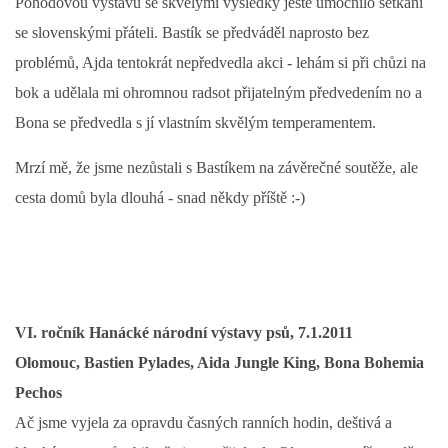
Pohodovou výstavu se skvělými výsledky ještě umocnilo setkání
se slovenskými přáteli. Bastík se předváděl naprosto bez
problémů, Ajda tentokrát nepředvedla akci - lehám si při chůzi na
bok a udělala mi ohromnou radsot přijatelným předvedením no a
Bona se předvedla s jí vlastním skvělým temperamentem.
Mrzí mě, že jsme nezůstali s Bastíkem na závěrečné soutěže, ale
cesta domů byla dlouhá - snad někdy příště :-)
VI. ročník Hanácké národní výstavy psů, 7.1.2011
Olomouc, Bastien Pylades, Aida Jungle King, Bona Bohemia
Pechos
Ač jsme vyjela za opravdu časných ranních hodin, deštivá a