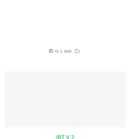
HISTORIE JACK RUSSELL TERIERA
NAŠI PSI / OUR DOGS
ODCHOVY / LITTERS
10. 2. 2026
KONTAKT
ARCHIV NOVINEK
JRT V 2