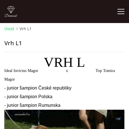
Úvod
Vrh L1
ÚVOD
Vrh L1
NOVINKY 2026
VRH L
ŠTĚŇÁTKA NA PODEJ! / PUPPIES FOR SALE !
Ideal Invictus Magor x Top Tomira
Magor
OTÁZKY A ODPOVĚDI
- junior šampion České republiky
- junior šampion Polska
ADMIKO KENNEL
- junior šampion Rumunska
JRT ADMIKO+LOV/ JRT ADMIKO + HUNTING