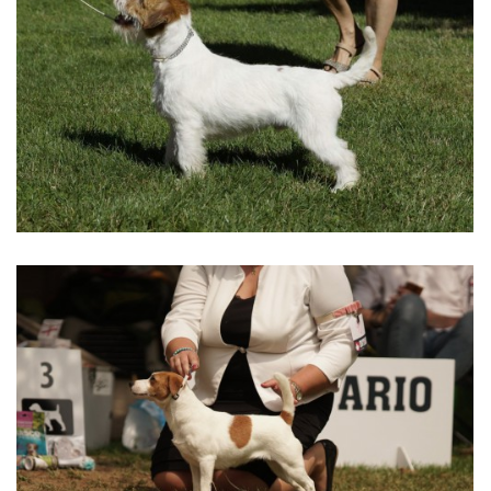
HISTORIE JACK RUSSELL TERIERA
NAŠI PSI / OUR DOGS
ODCHOVY / LITTERS
KONTAKT
ARCHIV NOVINEK