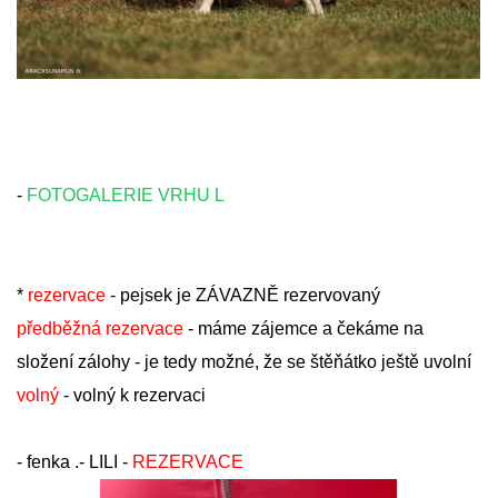
© 2026 eStránky.cz
-
FOTOGALERIE VRHU L
*
rezervace
- pejsek je ZÁVAZNĚ rezervovaný
předběžná rezervace
- máme zájemce a čekáme na
složení zálohy - je tedy možné, že se štěňátko ještě uvolní
volný
- volný k rezervaci
- fenka .- LILI -
REZERVACE