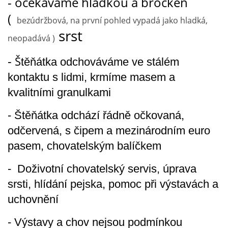
- očekáváme hladkou a brocken
(
bezúdržbová, na první pohled vypadá jako hladká,
srst
neopadává )
-
Š
těňátka odchováváme ve stálém
kontaktu s lidmi, krmíme masem a
kvalitními granulkami
- Štěňátka odchází řádně očkovaná,
odčervená, s čipem a mezinárodním euro
pasem, chovatelským balíčkem
- Doživotní chovatelský servis, úprava
srsti, hlídání pejska, pomoc při výstavách a
uchovnění
- Výstavy a chov nejsou podmínkou