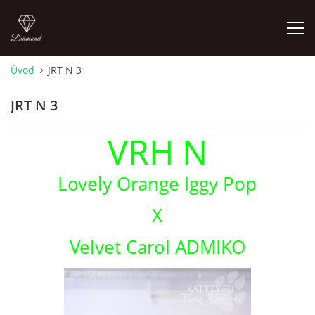
Úvod
JRT N 3
ÚVOD
JRT N 3
NOVINKY 2026
VRH N
ŠTĚŇÁTKA NA PODEJ! / PUPPIES FOR SALE !
Lovely Orange Iggy Pop
X
OTÁZKY A ODPOVĚDI
Velvet Carol ADMIKO
ADMIKO KENNEL
JRT ADMIKO+LOV/ JRT ADMIKO + HUNTING