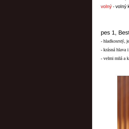
volný
- volný 
pes 1, Bes
- hladkosrstý, 
- krásná hlava i
- velmi milá a 