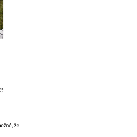
e
možné, že