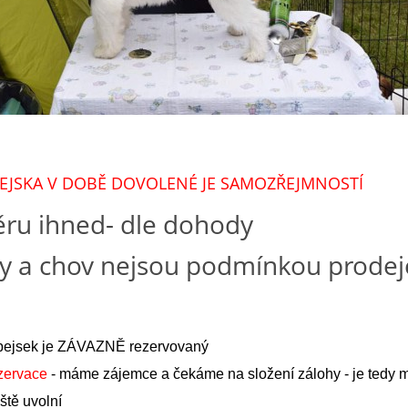
PEJSKA V DOBĚ DOVOLENÉ JE SAMOZŘEJMNOSTÍ
ěru ihned- dle dohody
vy a chov nejsou podmínkou prodej
 pejsek je ZÁVAZNĚ rezervovaný
zervace
- máme zájemce a čekáme na složení zálohy - je tedy 
ště uvolní