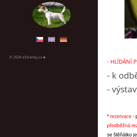
© 2026 eStránky.cz
-
HLÍDÁNÍ 
- k odb
- výsta
*
rezervace
-
předběžná re
se štěňátko je