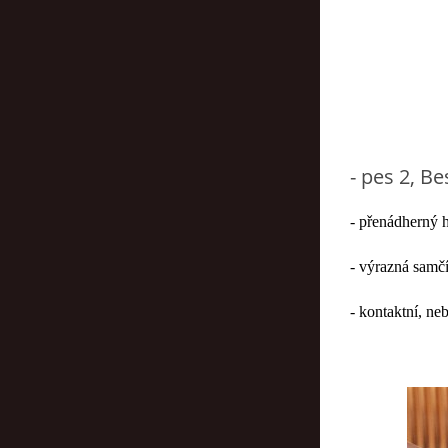
- pes 2, B
- přenádherný h
- výrazná samčí
- kontaktní, n