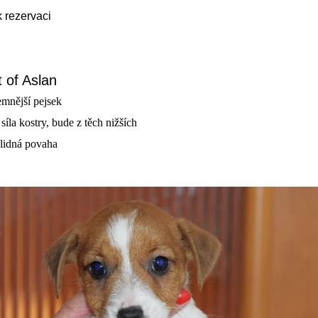
k rezervaci
t of Aslan
jemnější pejsek
 síla kostry, bude z těch nižších
klidná povaha