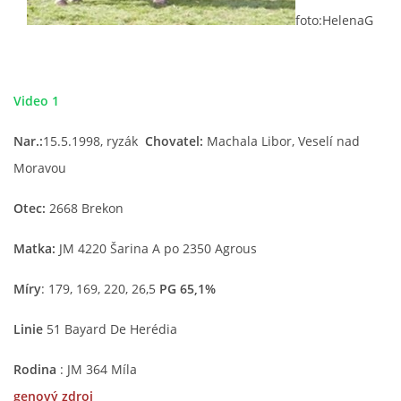
foto:HelenaG
HISTORIE JACK RUSSELL TERIERA
NAŠI PSI / OUR DOGS
Video 1
Nar.:
15.5.1998, ryzák
Chovatel:
Machala Libor, Veselí nad
ODCHOVY / LITTERS
Moravou
KONTAKT
Otec:
2668 Brekon
Matka:
JM 4220 Šarina A po 2350 Agrous
ARCHIV NOVINEK
Míry
: 179, 169, 220, 26,5
PG 65,1%
Linie
51 Bayard De Herédia
Rodina
: JM 364 Míla
genový zdroj