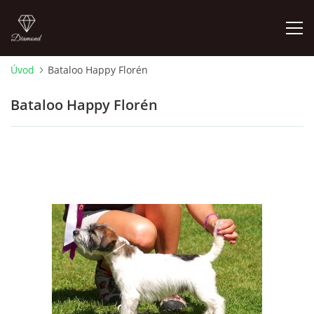
Úvod
Bataloo Happy Florén
ÚVOD
Bataloo Happy Florén
NOVINKY 2026
ŠTĚŇÁTKA NA PODEJ! / PUPPIES FOR SALE !
OTÁZKY A ODPOVĚDI
ADMIKO KENNEL
JRT ADMIKO+LOV/ JRT ADMIKO + HUNTING