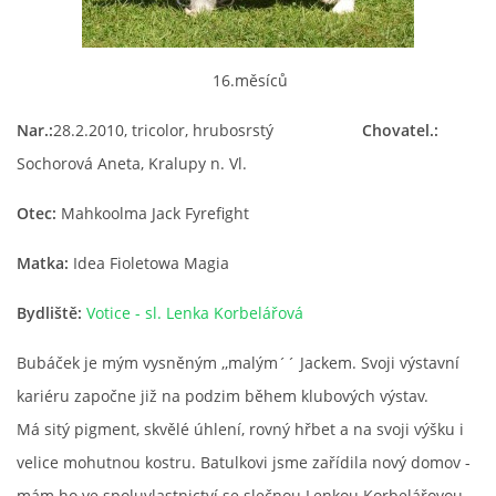
HISTORIE JACK RUSSELL TERIERA
16.měsíců
NAŠI PSI / OUR DOGS
Nar.:
28.2.2010, tricolor, hrubosrstý
Chovatel.:
Sochorová Aneta, Kralupy n. Vl.
ODCHOVY / LITTERS
Otec:
Mahkoolma Jack Fyrefight
KONTAKT
Matka:
Idea Fioletowa Magia
Bydliště:
Votice - sl. Lenka Korbelářová
ARCHIV NOVINEK
Bubáček je mým vysněným ,,malým´´ Jackem. Svoji výstavní
kariéru započne již na podzim během klubových výstav.
Má sitý pigment, skvělé úhlení, rovný hřbet a na svoji výšku i
velice mohutnou kostru. Batulkovi jsme zařídila nový domov -
mám ho ve spoluvlastnictví se slečnou Lenkou Korbelářovou.