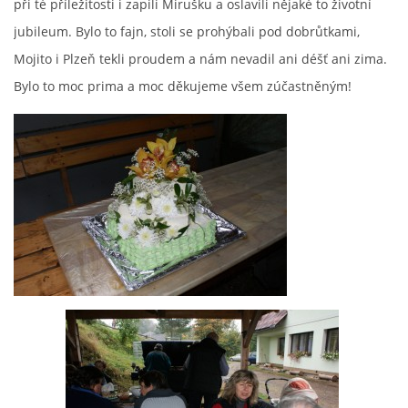
při té příležitosti i zapili Mirušku a oslavili nějaké to životní
jubileum. Bylo to fajn, stoli se prohýbali pod dobrůtkami,
Mojito i Plzeň tekli proudem a nám nevadil ani déšť ani zima.
Bylo to moc prima a moc děkujeme všem zúčastněným!