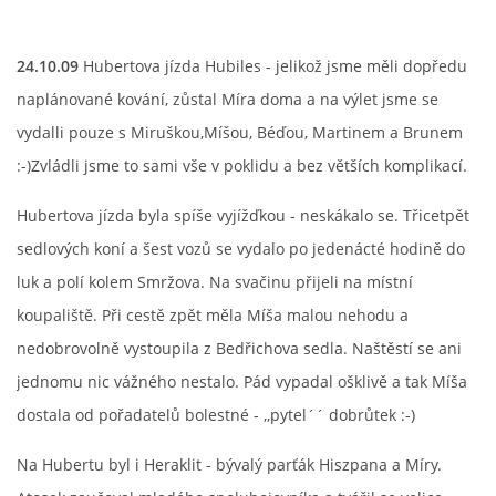
24.10.09
Hubertova jízda Hubiles - jelikož jsme měli dopředu
naplánované kování, zůstal Míra doma a na výlet jsme se
vydalli pouze s Miruškou,Míšou, Béďou, Martinem a Brunem
:-)Zvládli jsme to sami vše v poklidu a bez větších komplikací.
Hubertova jízda byla spíše vyjížďkou - neskákalo se. Třicetpět
sedlových koní a šest vozů se vydalo po jedenácté hodině do
luk a polí kolem Smržova. Na svačinu přijeli na místní
koupaliště. Při cestě zpět měla Míša malou nehodu a
nedobrovolně vystoupila z Bedřichova sedla. Naštěstí se ani
jednomu nic vážného nestalo. Pád vypadal ošklivě a tak Míša
dostala od pořadatelů bolestné - ,,pytel´´ dobrůtek :-)
Na Hubertu byl i Heraklit - bývalý parťák Hiszpana a Míry.