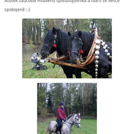
Atosek zaučoval mladého spolubojovníka a tvářil se velice
spokojeně :-)