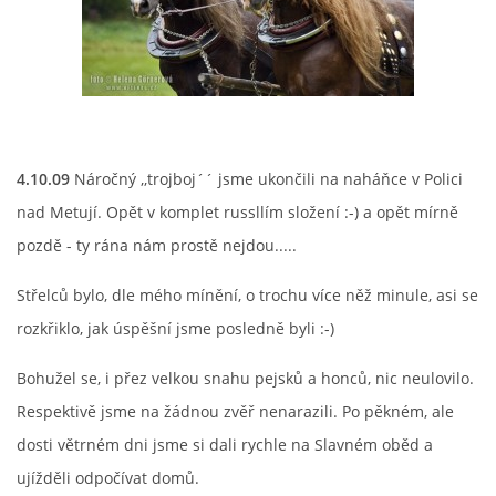
4.10.09
Náročný ,,trojboj´´ jsme ukončili na naháňce v Polici
nad Metují. Opět v komplet russllím složení :-) a opět mírně
pozdě - ty rána nám prostě nejdou.....
Střelců bylo, dle mého mínění, o trochu více něž minule, asi se
rozkřiklo, jak úspěšní jsme posledně byli :-)
Bohužel se, i přez velkou snahu pejsků a honců, nic neulovilo.
Respektivě jsme na žádnou zvěř nenarazili. Po pěkném, ale
dosti větrném dni jsme si dali rychle na Slavném oběd a
ujížděli odpočívat domů.