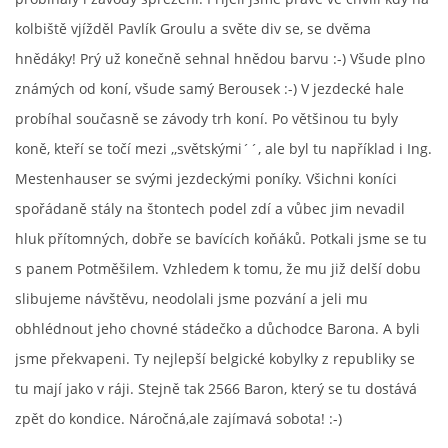
kolbiště vjížděl Pavlík Groulu a světe div se, se dvěma
hnědáky! Prý už konečně sehnal hnědou barvu :-) Všude plno
známých od koní, všude samý Berousek :-) V jezdecké hale
probíhal současně se závody trh koní. Po většinou tu byly
koně, kteří se točí mezi ,,světskými´´, ale byl tu například i Ing.
Mestenhauser se svými jezdeckými poníky. Všichni koníci
spořádaně stály na štontech podel zdí a vůbec jim nevadil
hluk přítomných, dobře se bavících koňáků. Potkali jsme se tu
s panem Potměšilem. Vzhledem k tomu, že mu již delší dobu
slibujeme návštěvu, neodolali jsme pozvání a jeli mu
obhlédnout jeho chovné stádečko a důchodce Barona. A byli
jsme překvapeni. Ty nejlepší belgické kobylky z republiky se
tu mají jako v ráji. Stejně tak 2566 Baron, který se tu dostává
zpět do kondice. Náročná,ale zajímavá sobota! :-)