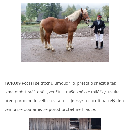
19.10.09
Počasí se trochu umoudřilo, přestalo sněžit a tak
jsme mohli začít opět ,,venčit´´ naše koňské miláčky. Matka
před porodem to velice uvítala..... Je zvyklá chodit na celý den
ven takže doufáme, že porod proběhne hladce.