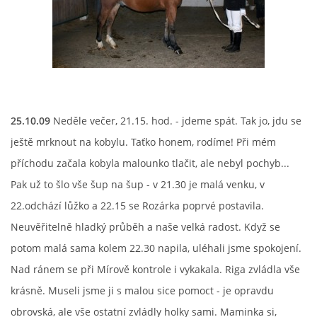
25.10.09
Neděle večer, 21.15. hod. - jdeme spát. Tak jo, jdu se
ještě mrknout na kobylu. Taťko honem, rodíme! Při mém
příchodu začala kobyla malounko tlačit, ale nebyl pochyb...
Pak už to šlo vše šup na šup - v 21.30 je malá venku, v
22.odchází lůžko a 22.15 se Rozárka poprvé postavila.
Neuvěřitelně hladký průběh a naše velká radost. Když se
potom malá sama kolem 22.30 napila, uléhali jsme spokojení.
Nad ránem se při Mírově kontrole i vykakala. Riga zvládla vše
krásně. Museli jsme ji s malou sice pomoct - je opravdu
obrovská, ale vše ostatní zvládly holky sami. Maminka si,