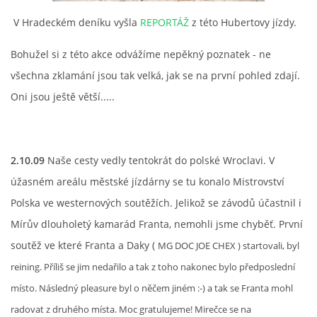
V Hradeckém deníku vyšla
REPORTÁŽ
z této Hubertovy jízdy.
Bohužel si z této akce odvážíme nepěkný poznatek - ne
všechna zklamání jsou tak velká, jak se na první pohled zdají.
Oni jsou ještě větší.....
2.10.09
Naše cesty vedly tentokrát do polské Wroclavi. V
úžasném areálu městské jízdárny se tu konalo Mistrovství
Polska ve westernových soutěžích. Jelikož se závodů účastnil i
Mírův dlouholetý kamarád Franta, nemohli jsme chyběť. První
soutěž ve které Franta a Daky (
MG DOC JOE CHEX ) startovali, byl
reining. Příliš se jim nedařilo a tak z toho nakonec bylo předposlední
místo. Následný pleasure byl o něčem jiném :-) a tak se Franta mohl
radovat z druhého místa. Moc gratulujeme! Mirečce se na