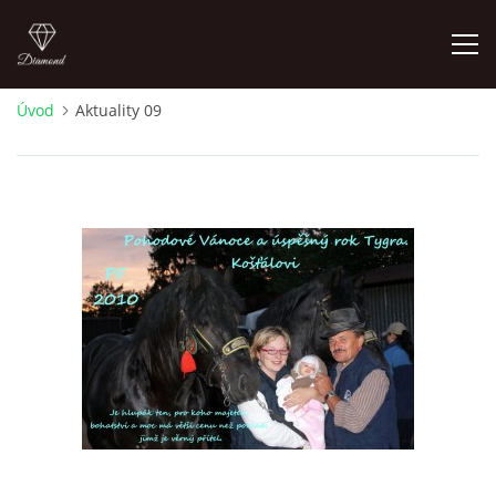
Úvod
Aktuality 09
ÚVOD
NOVINKY 2026
ŠTĚŇÁTKA NA PODEJ! / PUPPIES FOR SALE !
OTÁZKY A ODPOVĚDI
ADMIKO KENNEL
JRT ADMIKO+LOV/ JRT ADMIKO + HUNTING