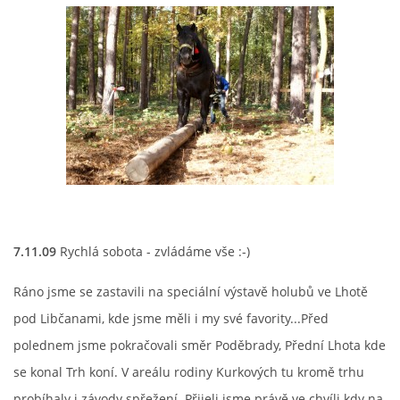
7.11.09
Rychlá sobota - zvládáme vše :-)
Ráno jsme se zastavili na speciální výstavě holubů ve Lhotě
pod Libčanami, kde jsme měli i my své favority...Před
polednem jsme pokračovali směr Poděbrady, Přední Lhota kde
se konal Trh koní. V areálu rodiny Kurkových tu kromě trhu
probíhaly i závody spřežení. Přijeli jsme právě ve chvíli kdy na