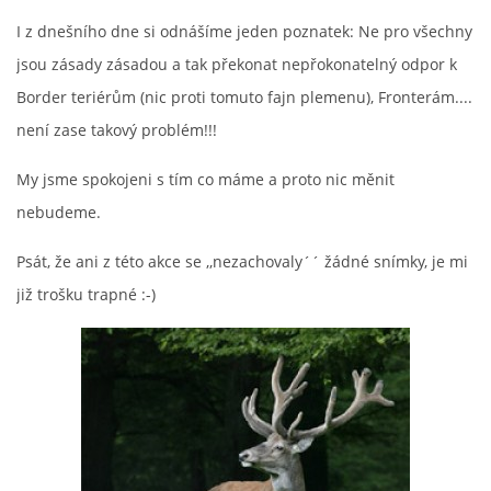
I z dnešního dne si odnášíme jeden poznatek: Ne pro všechny
jsou zásady zásadou a tak překonat nepřokonatelný odpor k
Border teriérům (nic proti tomuto fajn plemenu), Fronterám....
není zase takový problém!!!
My jsme spokojeni s tím co máme a proto nic měnit
nebudeme.
Psát, že ani z této akce se ,,nezachovaly´´ žádné snímky, je mi
již trošku trapné :-)