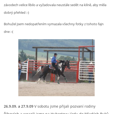
závodech velice líbilo a vyžadovala neustále sedět na klíně, aby měla
dobrý přehled :-)
Bohužel jsem nedopatřením vymazala všechny fotky z tohoto fajn
dne :-(
26.9.09. a 27.9.09
V sobotu jsme přijali pozvaní rodiny
Říhových a vyrazili jsme na Hubertovu jízdu do Mladých Buků.