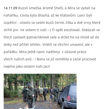
14.11.09
Russlí smečka, kromě Shelli, a Míra se vydali na
HISTORIE JACK RUSSELL TERIERA
naháňku. Cesta byla dlouhá, až ke Klatovům. Lovci byli
úspěšní - ulovilo se sedm kusů černé, liška a dvě srny, které
NAŠI PSI / OUR DOGS
strhli psi- ne ovšem ti naši :-) Ti opět excelovali. Dokázali ve
třech zastavit patnáctikilové sele a držet ho na místě až do
ODCHOVY / LITTERS
doby než přišel střelec. Vrátili se všichni unavení, ale v
pořádku. Míra ještě navíc nadšený z úžasné práce
KONTAKT
všech našich psů - i Bona se již osmělila a začal pracovat
naplno jako ostatní naši Jaci!
ARCHIV NOVINEK