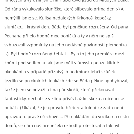
Od rána vykukovalo sluníčko, které slibovalo prima den :-) A
nemýlili jsme se. Kulisa nedalekých Krkonoš, kopečky,
sluníčko.... krásný den. Béďa byl poněkud rozrušený. Od pana
Pechana přijelo hodně moc poníčků a ty v něm nejspíš
vzbuzovali vzpomínky na jeho nedávné povinnosti plemeníka
:-) Byl hodně rozrušený, řehtal... Byla to jeho premiéra mezi
koňmi pod sedlem a tak jsme měli v úmyslu pouze klidné
okoukání a v případě příznivých podmínek lehčí skůček.
Jezdilo se po okolních loukách kde se Béďa pěkně opohyboval,
takže jsem se odvážila i na pár skoků, které překonával
fantasticky, nechal se v klidu přivézt až ke skoku a ničeho se
nebál :-) Ukázal, že je opravdu hřebec a tulení ze zadu není
opravdu to pravé ořechové.... Při nakládání do vozíku na cestu
domů, se nám náš hřebeček rozhodl protestovat a tak byl