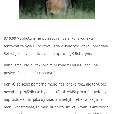
3.10.09
V sobotu jsme pokračovali další koňskou akcí -
tentokrát to byla Hubertova jízda v Boharyni, kterou pořádala
Selská Jízda Nechanice ve spolupráci s JK Boharyně.
Ráno jsme udělali taxi pro mini koně z Lípi a ujížděli na
poslední chvíli směr Boharyně.
Koníků se sešlo poměrně méně než loňské roky, ale to vůbec
nevadilo, projížďka to byla hezká. Obzvlášť pro mě - Béďa byl
naprosto v klidu, jako by snad ani nebyl hřebec a tak jsme
mohli konstatovat, že naše hubertovské oťukávání sklízí ovoce