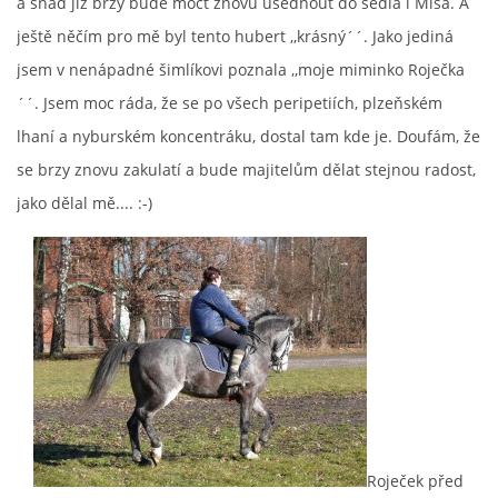
a snad již brzy bude moct znovu usednout do sedla i Míša. A
ještě něčím pro mě byl tento hubert ,,krásný´´. Jako jediná
jsem v nenápadné šimlíkovi poznala ,,moje miminko Roječka
´´. Jsem moc ráda, že se po všech peripetiích, plzeňském
lhaní a nyburském koncentráku, dostal tam kde je. Doufám, že
se brzy znovu zakulatí a bude majitelům dělat stejnou radost,
jako dělal mě.... :-)
Roječek před