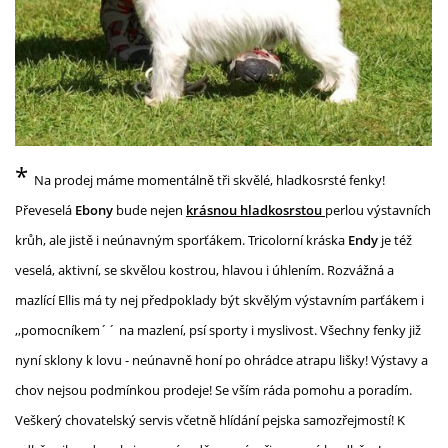
*
Na prodej máme momentálně tři skvělé, hladkosrsté fenky!
Převeselá
Ebony
bude nejen
krásnou hladkosrstou
perlou výstavních
krůh, ale jistě i neúnavným sporťákem. Tricolorní kráska
Endy
je též
veselá, aktivní, se skvělou kostrou, hlavou i úhlením. Rozvážná a
mazlící Ellis má ty nej předpoklady být skvělým výstavním parťákem i
,,pomocníkem´´ na mazlení, psí sporty i myslivost. Všechny fenky již
nyní sklony k lovu - neúnavně honí po ohrádce atrapu lišky! Výstavy a
chov nejsou podmínkou prodeje! Se vším ráda pomohu a poradím.
Veškerý chovatelský servis včetně hlídání pejska samozřejmostí! K