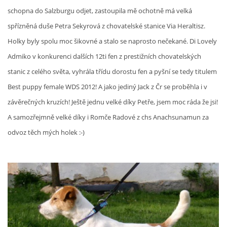
schopna do Salzburgu odjet, zastoupila mě ochotně má velká
spřízněná duše Petra Sekyrová z chovatelské stanice Via Heraltisz.
Holky byly spolu moc šikovné a stalo se naprosto nečekané. Di Lovely
Admiko v konkurenci dalších 12ti fen z prestižních chovatelských
stanic z celého světa, vyhrála třídu dorostu fen a pyšní se tedy titulem
Best puppy female WDS 2012! A jako jediný Jack z Čr se proběhla i v
závěrečných kruzích! Ještě jednu velké díky Petře, jsem moc ráda že jsi!
A samozřejmně velké díky i Romče Radové z chs Anachsunamun za
odvoz těch mých holek :-)