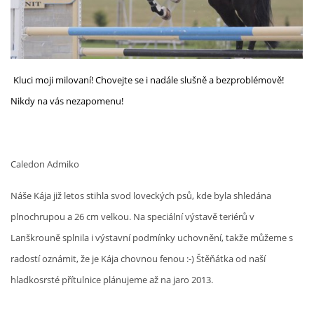
Kluci moji milovaní! Chovejte se i nadále slušně a bezproblémově!
Nikdy na vás nezapomenu!
Caledon Admiko
Náše Kája již letos stihla svod loveckých psů, kde byla shledána
plnochrupou a 26 cm velkou. Na speciální výstavě teriérů v
Lanškrouně splnila i výstavní podmínky uchovnění, takže můžeme s
radostí oznámit, že je Kája chovnou fenou :-) Štěňátka od naší
hladkosrsté přítulnice plánujeme až na jaro 2013.