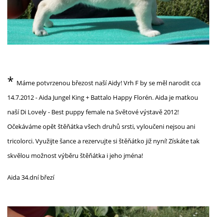
*
Máme potvrzenou březost naší Aidy! Vrh F by se měl narodit cca
14.7.2012 - Aida Jungel King + Battalo Happy Florén. Aida je matkou
naší Di Lovely - Best puppy female na Světové výstavě 2012!
Očekáváme opět štěňátka všech druhů srsti, vyloučeni nejsou ani
tricolorci. Využijte šance a rezervujte si štěňátko již nyní! Získáte tak
skvělou možnost výběru štěňátka i jeho jména!
Aida 34.dní březí