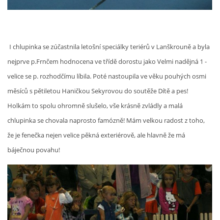
I chlupinka se zúčastnila letošní speciálky teriérů v Lanškrouně a byla
nejprve p.Frnčem hodnocena ve třídě dorostu jako Velmi nadějná 1 -
velice se p. rozhodčímu líbila. Poté nastoupila ve věku pouhých osmi
měsíců s pětiletou Haničkou Sekyrovou do soutěže Dítě a pes!
Holkám to spolu ohromně slušelo, vše krásně zvládly a malá
chlupinka se chovala naprosto famózně! Mám velkou radost z toho,
že je fenečka nejen velice pěkná exteriérově, ale hlavně že má
báječnou povahu!