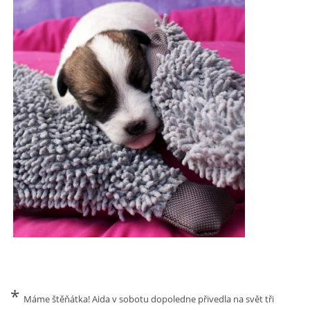
HISTORIE JACK RUSSELL TERIERA
NAŠI PSI / OUR DOGS
ODCHOVY / LITTERS
KONTAKT
ARCHIV NOVINEK
*
Máme štěňátka! Aida v sobotu dopoledne přivedla na svět tři