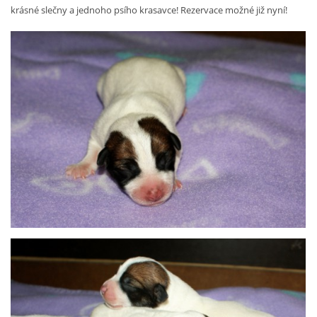
krásné slečny a jednoho psího krasavce! Rezervace možné již nyní!
© 2026 eStránky.cz