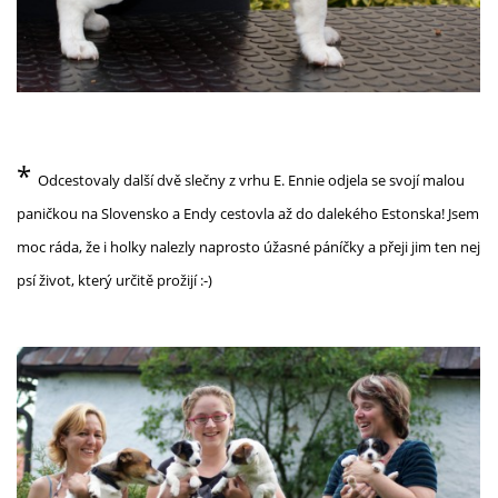
*
Odcestovaly další dvě slečny z vrhu E. Ennie odjela se svojí malou
paničkou na Slovensko a Endy cestovla až do dalekého Estonska! Jsem
moc ráda, že i holky nalezly naprosto úžasné páníčky a přeji jim ten nej
psí život, který určitě prožijí :-)