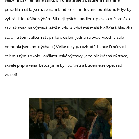
velkými psy nemáme šanci. Mirunka si ale s Bastíkem náramně
poradila a cítila jsem, že nám fandí celé fundované publikum. Když byli
vybráni do užšího výběru 5ti nejlepších handleru, plesalo mé srdíčko
tak jak snad na výstavě ještě nikdy! A když má malá bloňďatá hlavička
stála na tom velkém stupínku s číslem jedna za ovací všech v sále,
nemohla jsem ani dýchat :-) Velké díky p. rozhodčí Lence Frnčové i
celému týmu okolo Lanškrounské výstavy! Je to překrásná výstava,
skvělě připravená. Letos jsme byli po třetí a budeme se opět rádi
vracet!