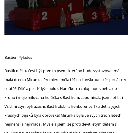
Bastien Pylades
Bastík měl tu čest být prvním psem, kterého bude vystavovat má
malá dcerka Mirunka. Premiéru měla též na Lanškrounské speciálce v
soutěži Dítě a pes. Když spolu s Haničkou a chlupinou vběhla do
kruhu i moje milovaná holčička s Bastíkem, zapomínala jsem fotit :-)
Všichni čtyři byli úžasní. Bastík zlobil a konkurence 17ti dětí a jejich
krásných pejsků byla obrovská! Mirunka byla ve svých třech letech
nejmenší a nejmladší. Myslela jsem, že proti devítiletým dětem s