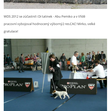
WDS 2012 se zúčastnil i Di tatinek - Abu Pemiko a v třídě
pracovní vybojoval hodnocený výborný2 res.CAC! Mirko, velké
gratulace!