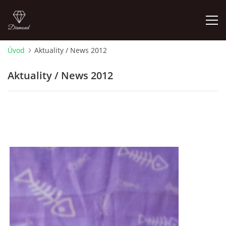
Úvod
Aktuality / News 2012
ÚVOD
Aktuality / News 2012
NOVINKY 2026
ŠTĚŇÁTKA NA PODEJ! / PUPPIES FOR SALE !
OTÁZKY A ODPOVĚDI
ADMIKO KENNEL
JRT ADMIKO+LOV/ JRT ADMIKO + HUNTING